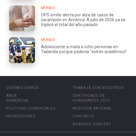
MUNDO
OPS emite alerta por alza de casos de
sarampión en América: A julio de 2026 ya se
triplicó el total del año pasado
MUNDO
Adolescente a mata a ocho personas en
Tailandia porque padecía "estrés académico"
QUIÉNES SOMOS
TRABAJA CON NOSOTROS
ÁREA
CERTIFICADO DE
COMERCIAL
HONORARIOS 2012
POLÍTICAS COMERCIALES
MEDICIÓN ANTENAS
PROVEEDORES
CONTACTO
BRANDED CONTENT