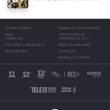
QUIÉNES SOMOS
TRABAJA CON NOSOTROS
ÁREA
CERTIFICADO DE
COMERCIAL
HONORARIOS 2012
POLÍTICAS COMERCIALES
MEDICIÓN ANTENAS
PROVEEDORES
CONTACTO
BRANDED CONTENT