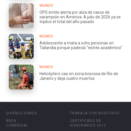
MUNDO
OPS emite alerta por alza de casos de
sarampión en América: A julio de 2026 ya se
triplicó el total del año pasado
MUNDO
Adolescente a mata a ocho personas en
Tailandia porque padecía "estrés académico"
MUNDO
Helicóptero cae en zona boscosa de Río de
Janeiro y deja cuatro muertos
QUIÉNES SOMOS
TRABAJA CON NOSOTROS
ÁREA
CERTIFICADO DE
COMERCIAL
HONORARIOS 2012