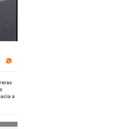
reras
s
hacia a