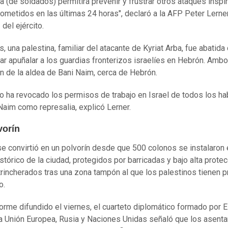
a (de soldados) permitirá prevenir y frustrar otros ataques insp
cometidos en las últimas 24 horas", declaró a la AFP Peter Lerner
del ejército.
s, una palestina, familiar del atacante de Kyriat Arba, fue abatid
tar apuñalar a los guardias fronterizos israelíes en Hebrón. Amb
n de la aldea de Bani Naim, cerca de Hebrón.
ito ha revocado los permisos de trabajo en Israel de todos los ha
Naim como represalia, explicó Lerner.
vorín
e convirtió en un polvorín desde que 500 colonos se instalaron 
istórico de la ciudad, protegidos por barricadas y bajo alta prote
 atrincherados tras una zona tampón al que los palestinos tienen p
o.
forme difundido el viernes, el cuarteto diplomático formado por 
la Unión Europea, Rusia y Naciones Unidas señaló que los asent