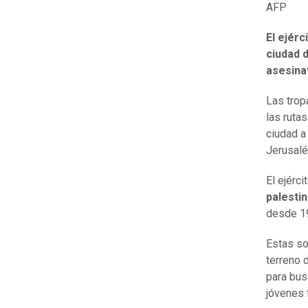
AFP
El ejérc
ciudad d
asesina
Las trop
las ruta
ciudad a
Jerusalé
El ejérc
palesti
desde 1
Estas so
terreno 
para bus
jóvenes 