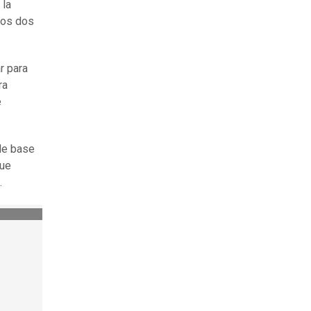
 la
 los dos
r para
ra
e
de base
que
.