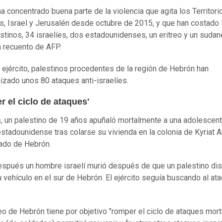
a concentrado buena parte de la violencia que agita los Territori
, Israel y Jerusalén desde octubre de 2015, y que han costado l
stinos, 34 israelíes, dos estadounidenses, un eritreo y un sudan
 recuento de AFP.
 ejército, palestinos procedentes de la región de Hebrón han
izado unos 80 ataques anti-israelíes.
 el ciclo de ataques'
s, un palestino de 19 años apuñaló mortalmente a una adolescen
estadounidense tras colarse su vivienda en la colonia de Kyriat A
 lado de Hebrón.
espués un hombre israelí murió después de que un palestino dis
u vehículo en el sur de Hebrón. El ejército seguía buscando al ata
eo de Hebrón tiene por objetivo "romper el ciclo de ataques mort