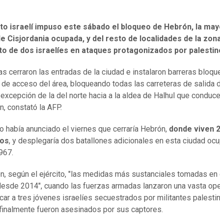
ito israelí impuso este sábado el bloqueo de Hebrón, la may
e Cisjordania ocupada, y del resto de localidades de la zona
to de dos israelíes en ataques protagonizados por palestin
as cerraron las entradas de la ciudad e instalaron barreras bloq
s de acceso del área, bloqueando todas las carreteras de salida d
 excepción de la del norte hacia a la aldea de Halhul que conduce
n, constató la AFP.
ito había anunciado el viernes que cerraría Hebrón,
donde viven 
nos
, y desplegaría dos batallones adicionales en esta ciudad oc
967.
n, según el ejército, "las medidas más sustanciales tomadas en 
desde 2014", cuando las fuerzas armadas lanzaron una vasta op
car a tres jóvenes israelíes secuestrados por militantes palesti
finalmente fueron asesinados por sus captores.