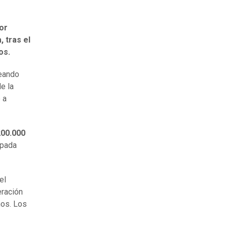
or
, tras el
os.
ueando
e la
 a
200.000
upada
el
eración
nos. Los