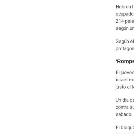
Hebrón h
ocupados
214 pale
según un
Según el
protagon
'Romper
El jueve
israelo-
justo al
Un día d
contra s
sábado.
El bloqu