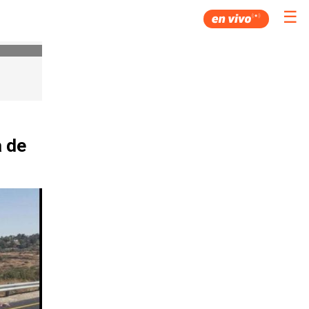
☰
a de