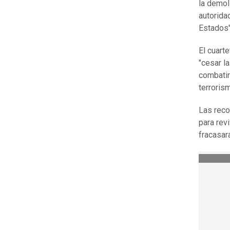
la demol
autorida
Estados"
El cuart
"cesar la
combatir
terrorism
Las reco
para rev
fracasar