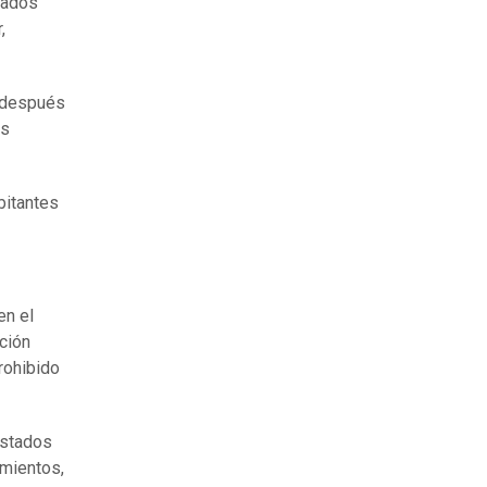
irados
,
a después
os
bitantes
en el
cción
rohibido
Estados
amientos,