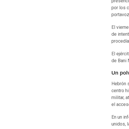
presenci
por los 
portavoz 
El vierne
de inten
procedía
El ejérc
de Bani 
Un pol
Hebrón s
centro h
militar,
el acces
En un in
unidos, 