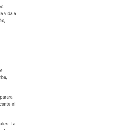
os
a vida a
és,
te
rba,
parara
cante el
ales. La