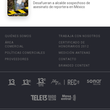
Desafueran a alcalde sospechoso de
asesinato de reportera en México
QUIÉNES SOMOS
TRABAJA CON NOSOTROS
ÁREA
CERTIFICADO DE
COMERCIAL
HONORARIOS 2012
POLÍTICAS COMERCIALES
MEDICIÓN ANTENAS
PROVEEDORES
CONTACTO
BRANDED CONTENT