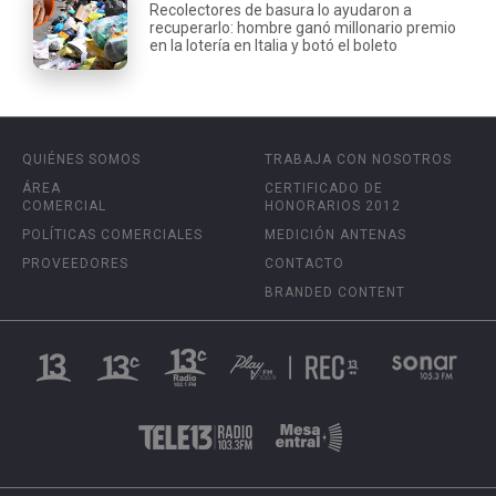
Recolectores de basura lo ayudaron a
recuperarlo: hombre ganó millonario premio
en la lotería en Italia y botó el boleto
QUIÉNES SOMOS
TRABAJA CON NOSOTROS
ÁREA
CERTIFICADO DE
COMERCIAL
HONORARIOS 2012
POLÍTICAS COMERCIALES
MEDICIÓN ANTENAS
PROVEEDORES
CONTACTO
BRANDED CONTENT