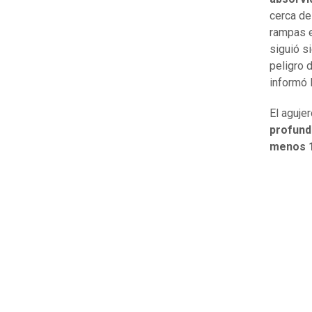
cerca de
rampas e
siguió s
peligro 
informó 
El aguje
profund
menos 1