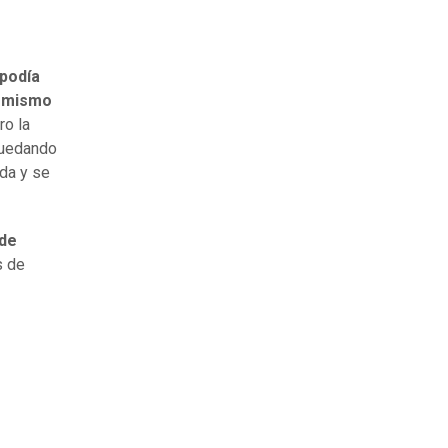
podía
e mismo
ro la
quedando
da y se
 de
s de