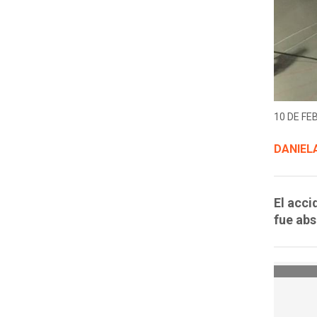
10 DE FE
DANIELA
El acci
fue abs