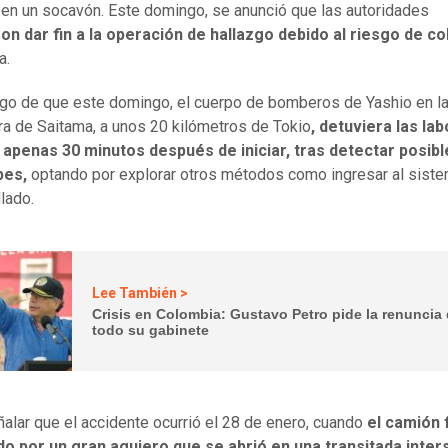
 en un socavón. Este domingo, se anunció que las autoridades
on dar fin a la operación de hallazgo debido al riesgo de c
a.
ego de que este domingo, el cuerpo de bomberos de Yashio en l
ra de Saitama, a unos 20 kilómetros de Tokio
, detuviera las la
 apenas 30 minutos después de iniciar, tras detectar posibl
bes,
optando por explorar otros métodos como ingresar al sist
llado.
Lee También >
Crisis en Colombia: Gustavo Petro pide la renuncia
todo su gabinete
alar que el accidente ocurrió el 28 de enero, cuando
el camión 
do por un gran agujero que se abrió en una transitada inte