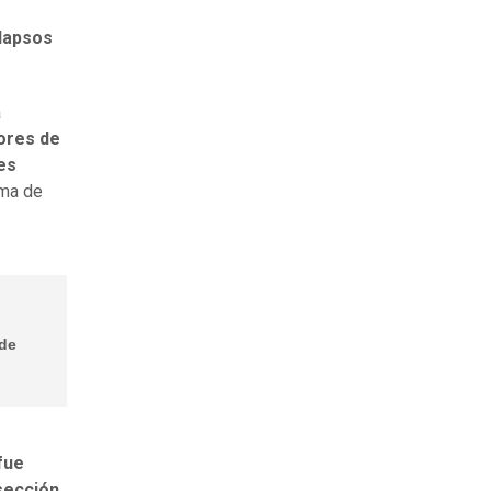
olapsos
a
bores de
es
ema de
 de
fue
rsección