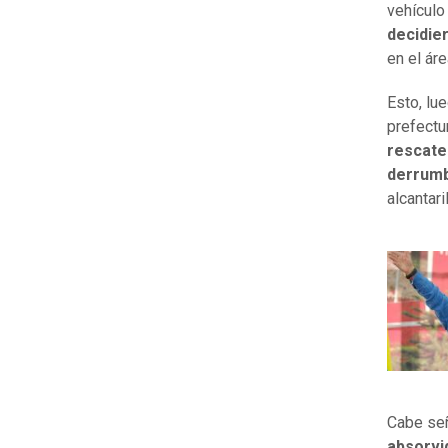
vehículo
decidier
en el áre
Esto, lu
prefectu
rescate
derrum
alcantari
Cabe señ
absorvi