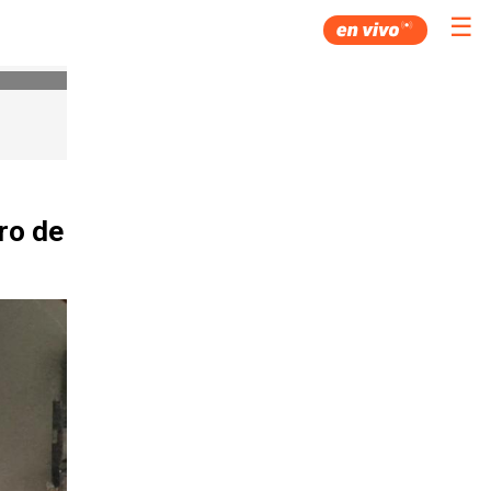
☰
ro de