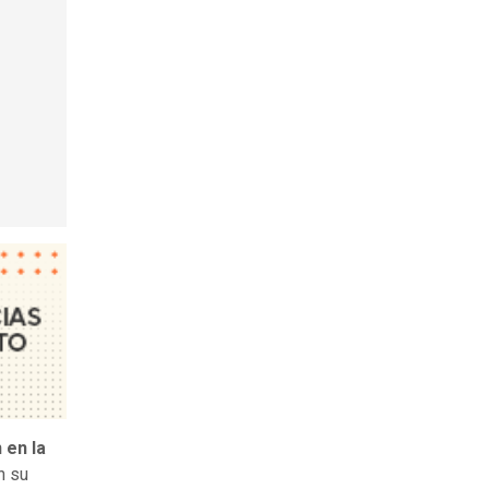
 en la
n su