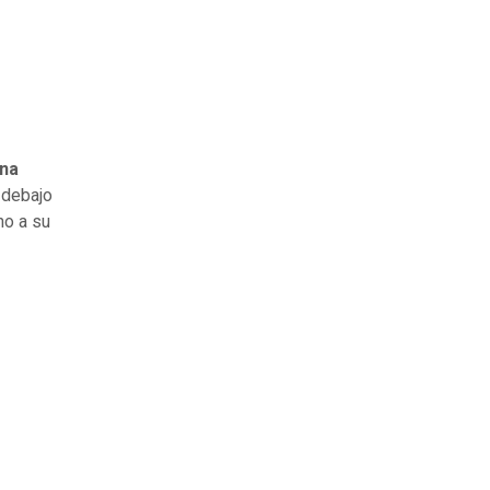
una
debajo
no a su