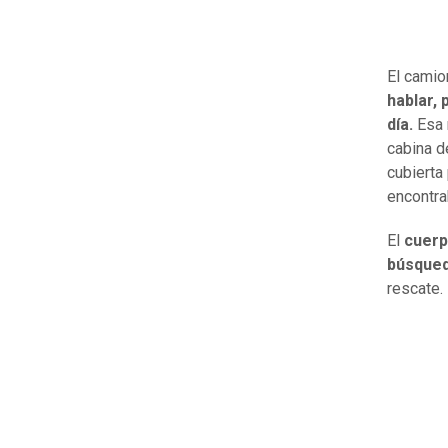
El camio
hablar,
día.
Esa 
cabina d
cubierta
encontra
El
cuerp
búsque
rescate.