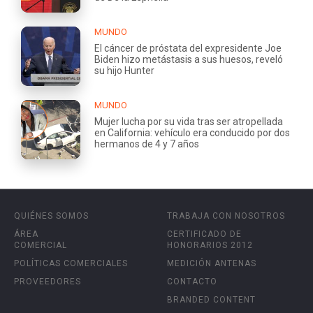
MUNDO
El cáncer de próstata del expresidente Joe
Biden hizo metástasis a sus huesos, reveló
su hijo Hunter
MUNDO
Mujer lucha por su vida tras ser atropellada
en California: vehículo era conducido por dos
hermanos de 4 y 7 años
QUIÉNES SOMOS
TRABAJA CON NOSOTROS
ÁREA
CERTIFICADO DE
COMERCIAL
HONORARIOS 2012
POLÍTICAS COMERCIALES
MEDICIÓN ANTENAS
PROVEEDORES
CONTACTO
BRANDED CONTENT