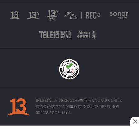
INÉS MATTE URREJOLA #0848, SANTIAGO, CHILE
FONO (562) 2 251 4000 © TODOS LOS DERECHOS
RESERVADOS. 13.CL