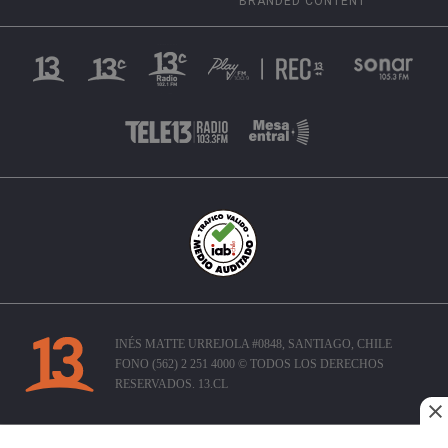
BRANDED CONTENT
INÉS MATTE URREJOLA #0848, SANTIAGO, CHILE
FONO (562) 2 251 4000 © TODOS LOS DERECHOS
RESERVADOS. 13.CL