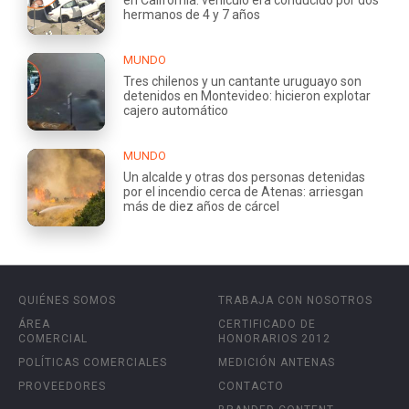
hermanos de 4 y 7 años
MUNDO
Tres chilenos y un cantante uruguayo son
detenidos en Montevideo: hicieron explotar
cajero automático
MUNDO
Un alcalde y otras dos personas detenidas
por el incendio cerca de Atenas: arriesgan
más de diez años de cárcel
QUIÉNES SOMOS
TRABAJA CON NOSOTROS
ÁREA
CERTIFICADO DE
COMERCIAL
HONORARIOS 2012
POLÍTICAS COMERCIALES
MEDICIÓN ANTENAS
PROVEEDORES
CONTACTO