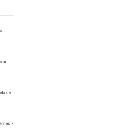
ue
erar
ela de
iernes 7