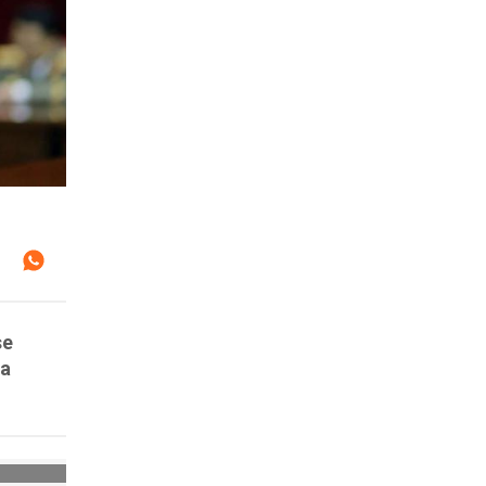
se
 a