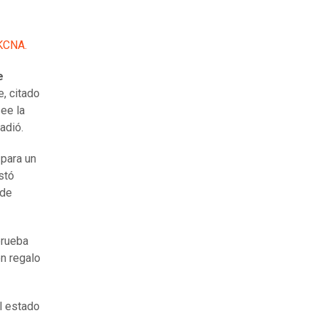
KCNA.
e
e, citado
ee la
adió.
para un
stó
 de
prueba
en regalo
l estado