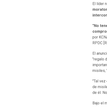
El líder
morator
interco
"No ten
compro
por KCNA
RPDC [Re
El anunc
"regalo 
importan
misiles, 
"Tal vez
de misil
de él. N
Bajo el 