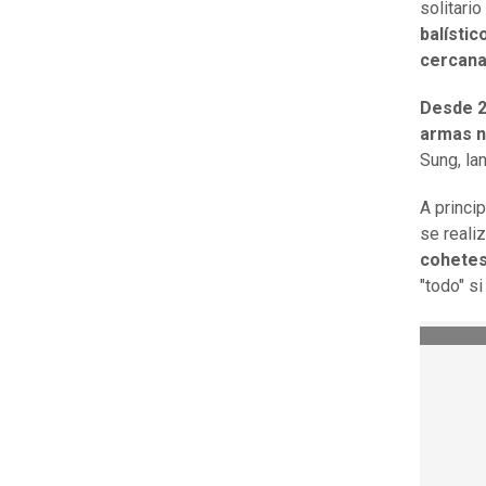
solitari
balístic
cercana
Desde 2
armas n
Sung, la
A princi
se reali
cohete
"todo" s