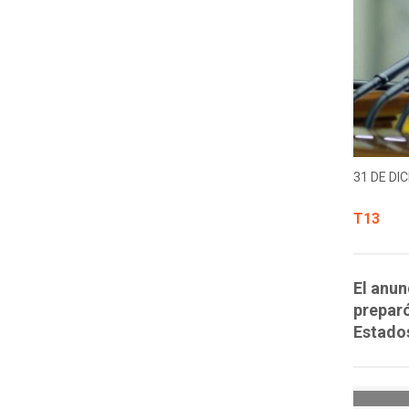
31 DE DIC
T13
El anu
preparó
Estado