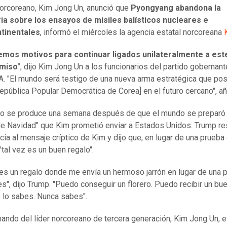
 norcoreano, Kim Jong Un, anunció que
Pyongyang abandona la
ia sobre los ensayos de misiles balísticos nucleares e
ntinentales
, informó el miércoles la agencia estatal norcoreana
emos motivos para continuar ligados unilateralmente a est
miso"
, dijo Kim Jong Un a los funcionarios del partido gobernant
. "El mundo será testigo de una nueva arma estratégica que pos
pública Popular Democrática de Corea] en el futuro cercano", añ
io se produce una semana después de que el mundo se preparó 
de Navidad" que Kim prometió enviar a Estados Unidos. Trump re
cia al mensaje críptico de Kim y dijo que, en lugar de una prueba
"tal vez es un buen regalo".
 es un regalo donde me envía un hermoso jarrón en lugar de una 
es", dijo Trump. "Puedo conseguir un florero. Puedo recibir un bu
o lo sabes. Nunca sabes".
mando del líder norcoreano de tercera generación, Kim Jong Un, e