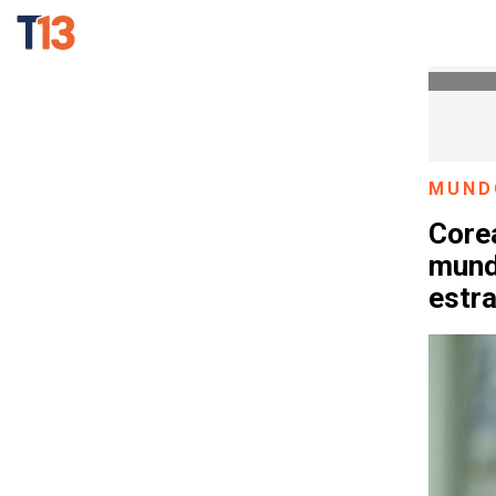
MUND
Core
mund
estr