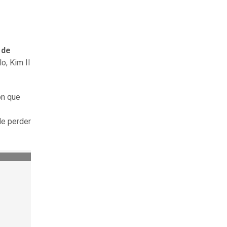
 de
o, Kim Il
on que
de perder