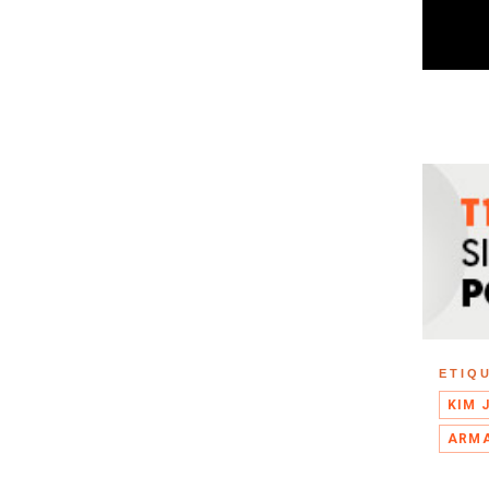
ETIQ
KIM 
ARMA