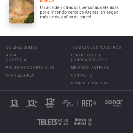
MUNDO
Un alcalde y otras dos personas detenidas
por el incendio cerca de Atenas: arriesgan
más de diez años de cárcel
QUIÉNES SOMOS
TRABAJA CON NOSOTROS
ÁREA
CERTIFICADO DE
COMERCIAL
HONORARIOS 2012
POLÍTICAS COMERCIALES
MEDICIÓN ANTENAS
PROVEEDORES
CONTACTO
BRANDED CONTENT