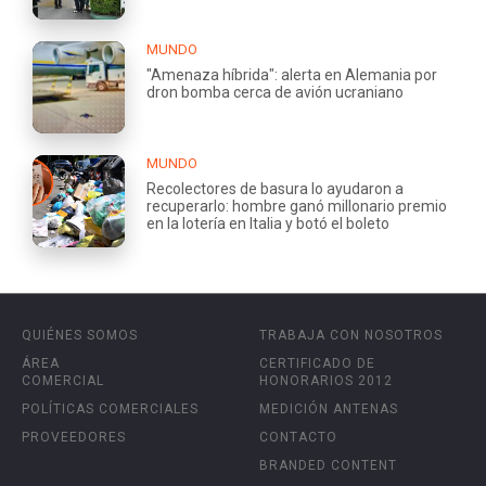
MUNDO
"Amenaza híbrida": alerta en Alemania por
dron bomba cerca de avión ucraniano
MUNDO
Recolectores de basura lo ayudaron a
recuperarlo: hombre ganó millonario premio
en la lotería en Italia y botó el boleto
QUIÉNES SOMOS
TRABAJA CON NOSOTROS
ÁREA
CERTIFICADO DE
COMERCIAL
HONORARIOS 2012
POLÍTICAS COMERCIALES
MEDICIÓN ANTENAS
PROVEEDORES
CONTACTO
BRANDED CONTENT