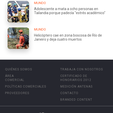
MUNDO
Adolescente a mata a ocho personas en
Tailandia porque padecía "estrés académico"
MUNDO
Helicóptero cae en zona boscosa de Río de
Janeiro y deja cuatro muertos
QUIÉNES SOMOS
TRABAJA CON NOSOTROS
ÁREA
CERTIFICADO DE
COMERCIAL
HONORARIOS 2012
POLÍTICAS COMERCIALES
MEDICIÓN ANTENAS
PROVEEDORES
CONTACTO
BRANDED CONTENT