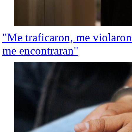
"Me traficaron, me violaron
me encontraran"