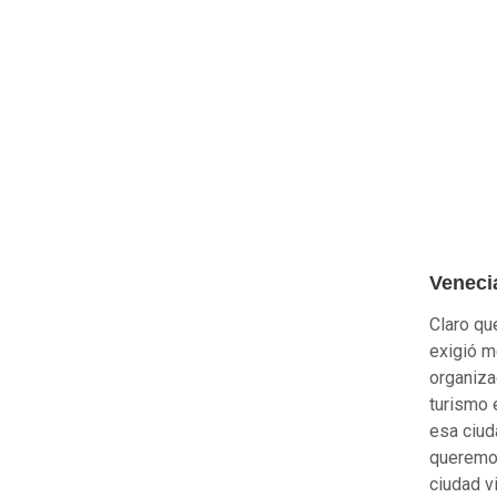
Veneci
Claro qu
exigió m
organiza
turismo 
esa ciud
queremos
ciudad v