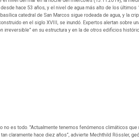
 el nivel del mar en la noche del miércoles (13.11.2019), la med
 desde hace 53 años, y el nivel de agua más alto de los últimos
 basílica catedral de San Marcos sigue rodeada de agua, y la crip
construido en el siglo XVIII, se inundó. Expertos alertan sobre un
n irreversible” en su estructura y en la de otros edificios históri
o no es todo. "Actualmente tenemos fenómenos climáticos que
tan claramente hace diez años”, advierte Mechthild Rössler, ge