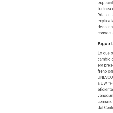
especial
foránea 
"Atacan 
explica 
descansa
consecu
Sigue l
Lo que s
cambio c
era pres
freno pa
UNESCO l
a DW. "P
eficient
venecian
comunida
del Cent