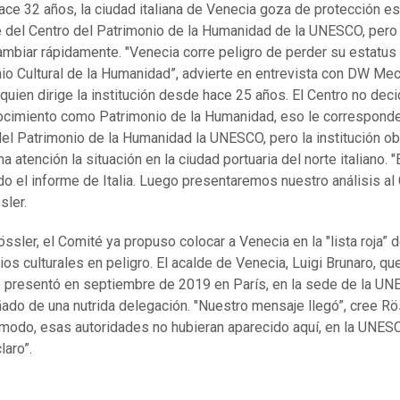
ce 32 años, la ciudad italiana de Venecia goza de protección es
e del Centro del Patrimonio de la Humanidad de la UNESCO, pero
ambiar rápidamente. "Venecia corre peligro de perder su estatus
io Cultural de la Humanidad”, advierte en entrevista con DW Mec
 quien dirige la institución desde hace 25 años. El Centro no dec
ocimiento como Patrimonio de la Humanidad, eso le corresponde
el Patrimonio de la Humanidad la UNESCO, pero la institución o
a atención la situación en la ciudad portuaria del norte italiano.
o el informe de Italia. Luego presentaremos nuestro análisis al
sler.
ssler, el Comité ya propuso colocar a Venecia en la "lista roja” 
ios culturales en peligro. El acalde de Venecia, Luigi Brunaro, que
se presentó en septiembre de 2019 en París, en la sede de la UN
do de una nutrida delegación. "Nuestro mensaje llegó”, cree Rö
 modo, esas autoridades no hubieran aparecido aquí, en la UNES
laro”.