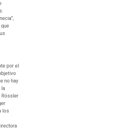
e
s:
necia”,
s que
sus
te por el
objetivo
ue no hay
 la
e Rössler
ger
a los
irectora