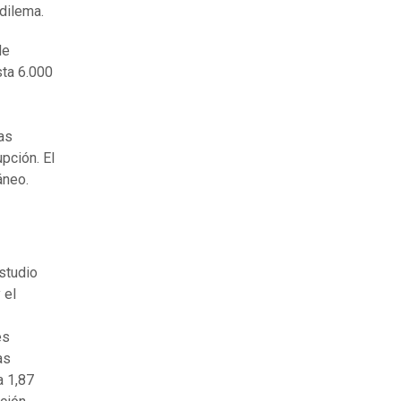
 dilema.
de
sta 6.000
as
pción. El
áneo.
studio
 el
es
as
a 1,87