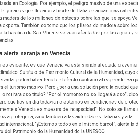
izada en Ecología. Por ejemplo, el peligro masivo de una especi
de gusanos que llegaron al norte de Italia de aguas más caliente
la madera de los millones de estacas sobre las que se apoya Ve
la experta. También se teme que los pilares de madera sobre lo
 la basílica de San Marcos se vean afectados por las aguas y 
encias.
a alerta naranja en Venecia
í es evidente, es que Venecia ya está siendo afectada gravemen
limático. Su título de Patrimonio Cultural de la Humanidad, cuyo 
ervarla, podría haber tenido el efecto contrario al esperado, ya q
ra el turismo masivo. Pero ¿sería una solución para la ciudad que
e retirara ese título? "Por el momento no se llegará a eso”, dic
ero que hoy en día todavía no estemos en condiciones de prote
emente a Venecia es muestra de incapacidad”. No solo se llama 
os a protegerla, sino también a las autoridades italianas y a la
d internacional. "¡Estamos todos en el mismo barco!”, alerta la d
ro del Patrimonio de la Humanidad de la UNESCO.