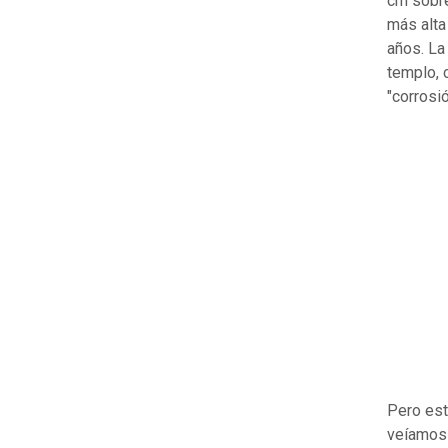
cm sobre
más alta
años. La
templo, 
"corrosió
Pero est
veíamos 