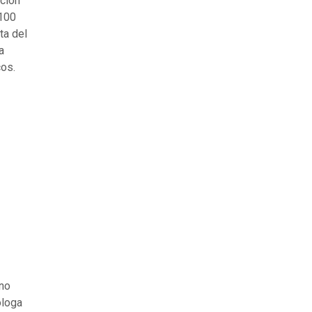
ición
 100
ta del
a
cos.
 no
óloga