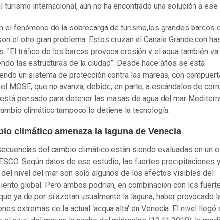
al turismo internacional, aún no ha encontrado una solución a ese
n el fenómeno de la sobrecarga de turismo,los grandes barcos 
son el otro gran problema. Estos cruzan el Canale Grande con ha
s. "El tráfico de los barcos provoca erosión y el agua también va
ndo las estructuras de la ciudad”. Desde hace años se está
endo un sistema de protección contra las mareas, con compuert
 el MOSE, que no avanza, debido, en parte, a escándalos de corru
está pensado para detener las masas de agua del mar Mediterr
cambio climático tampoco lo detiene la tecnología.
bio climático amenaza la laguna de Venecia
ecuencias del cambio climático están siendo evaluadas en un e
ESCO. Según datos de ese estudio, las fuertes precipitaciones y
del nivel del mar son solo algunos de los efectos visibles del
iento global. Pero ambos podrían, en combinación con los fuert
 que ya de por sí azotan usualmente la laguna, haber provocado l
nes extremas de la actual ‘acqua alta' en Venecia. El nivel llegó 