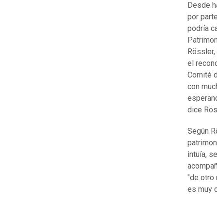
Desde ha
por part
podría c
Patrimon
Rössler,
el recon
Comité d
con much
esperand
dice Rös
Según Rö
patrimon
intuía, 
acompaña
"de otro
es muy c