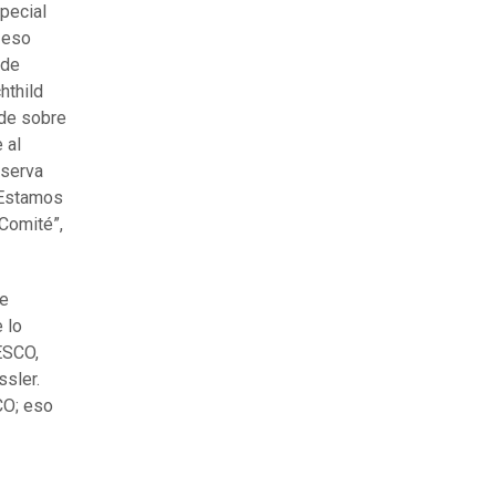
pecial
 eso
 de
hthild
ide sobre
 al
bserva
 "Estamos
 Comité”,
de
 lo
ESCO,
ssler.
CO; eso