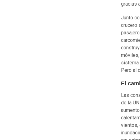
gracias 
Junto co
crucero 
pasajero
carcomie
construy
móviles,
sistema 
Pero al 
El cam
Las cons
de la UN
aumento 
calentam
vientos,
inundacio