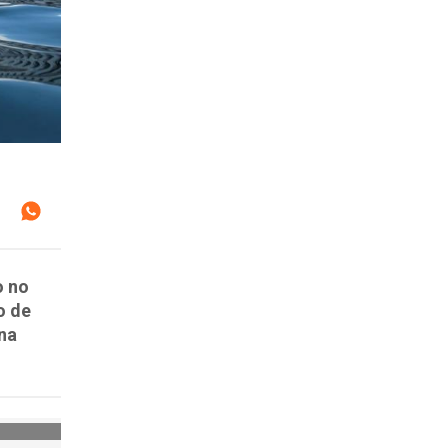
o no
o de
na