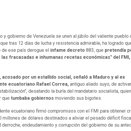
lo y gobierno de Venezuela se unen al júbilo del valiente pueblo 
 que tras 12 días de lucha y resistencia admirable, ha logrado qu
 de ese país derogue el
infame decreto
883, que
pretendía p
a las fracasadas e inhumanas recetas económicas" del FMI,
acosado por un estallido social, señaló a Maduro y al ex
nte ecuatoriano Rafael Correa,
antiguo aliado suyo, de activar
tabilización", desatando la burla del mandatario socialista, qui
ar que
tumbaba gobiernos
moviendo sus bigotes.
dente ecuatoriano firmó compromisos con el FMI para obtener c
0 millones de dólares destinados a aliviar el pesado déficit fisca
l derroche, endeudamiento y corrupción del gobierno de su ante