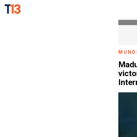
MUND
Madur
victo
Inter