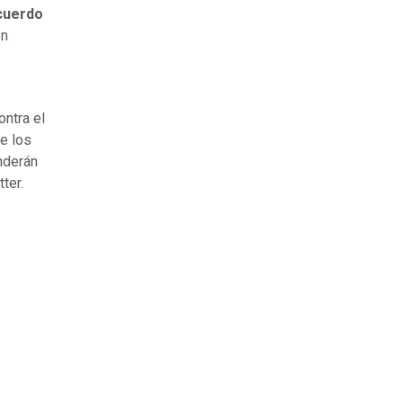
cuerdo
en
ontra el
e los
nderán
ter.