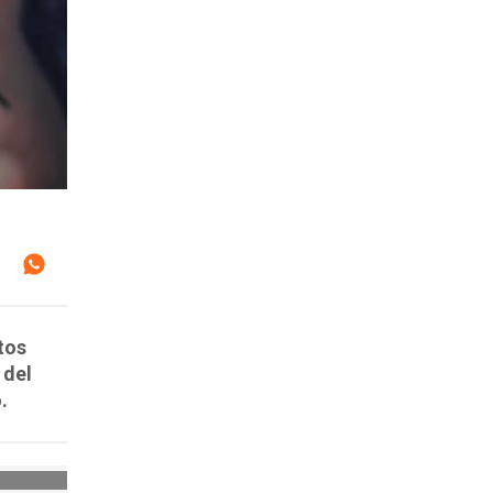
tos
 del
.