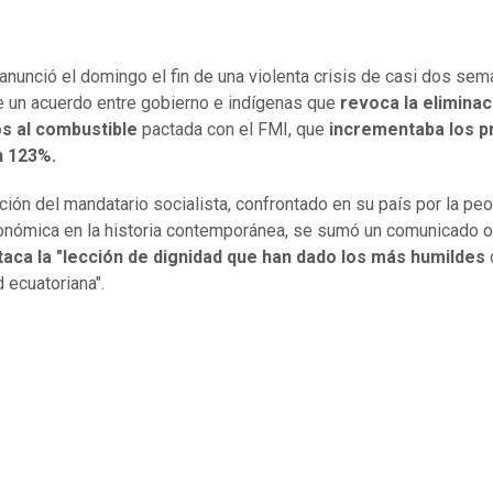
anunció el domingo el fin de una violenta crisis de casi dos se
 un acuerdo entre gobierno e indígenas que
revoca la eliminac
os al combustible
pactada con el FMI, que
incrementaba los p
n 123%.
cción del mandatario socialista, confrontado en su país por la peo
nómica en la historia contemporánea, se sumó un comunicado of
aca la "lección de dignidad que han dado los más humildes
 ecuatoriana".