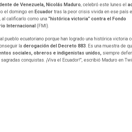
dente de Venezuela, Nicolás Maduro
, celebró este lunes el
a
do el domingo en
Ecuador
tras la peor crisis vivida en ese país 
 al calificarlo como una
"histórica victoria" contra el Fondo
io Internacional
(FMI).
 al pueblo ecuatoriano porque han logrado una histórica victoria c
conseguir la
derogación del Decreto 883
. Es una muestra de qu
ntos sociales, obreros e indigenistas unidos,
siempre defe
sagradas conquistas. ¡Viva el Ecuador!", escribió Maduro en Twit