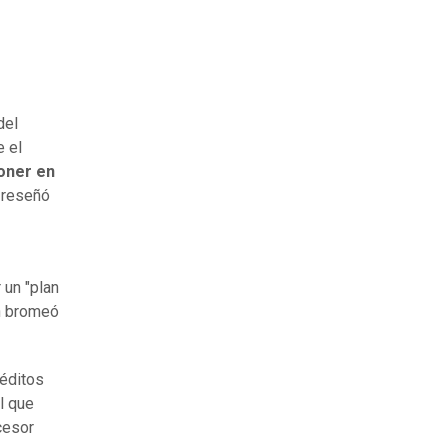
del
e el
oner en
reseñó
 un "plan
en bromeó
réditos
l que
cesor