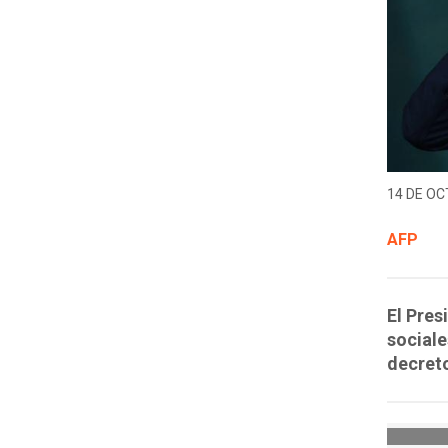
14 DE OC
AFP
El Pres
sociale
decreto