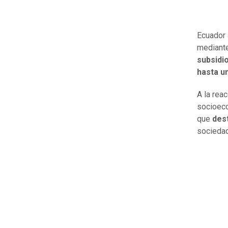
Ecuador 
mediante
subsidi
hasta u
A la rea
socioeco
que
dest
sociedad