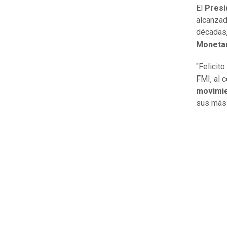
El
Presi
alcanza
décadas,
Monetar
"Felicito
FMI, al 
movimie
sus más 