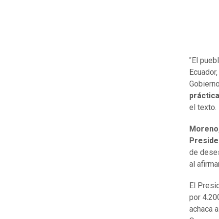
"El pueb
Ecuador,
Gobierno
práctic
el texto.
Moreno, 
Preside
de deses
al afirm
El Presi
por 4.20
achaca a