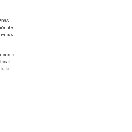
manas
ión de
recios
r crisis
icial
de la