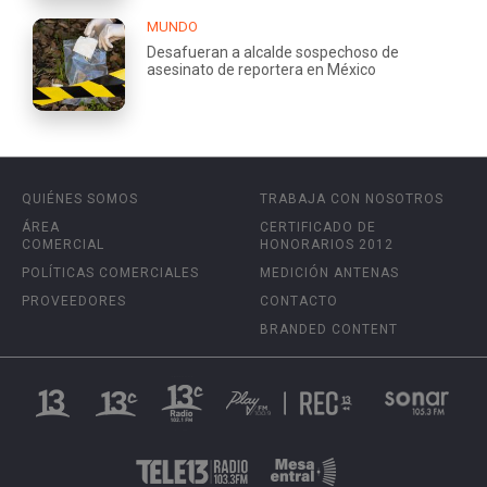
MUNDO
Desafueran a alcalde sospechoso de
asesinato de reportera en México
QUIÉNES SOMOS
TRABAJA CON NOSOTROS
ÁREA
CERTIFICADO DE
COMERCIAL
HONORARIOS 2012
POLÍTICAS COMERCIALES
MEDICIÓN ANTENAS
PROVEEDORES
CONTACTO
BRANDED CONTENT