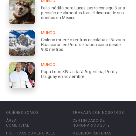
MUNDO
Fallo inédito para Lucas: perro consiguió una
pensión de alimentos tras el divorcio de sus
dueños en México
MUNDO
Chileno muere mientras escalaba el Nevado
Huascarán en Perú: se habría caído desde
900 metros
MUNDO
Papa León XIV visitará Argentina, Perú y
Uruguay en noviembre
QUIÉNES SOMOS
TRABAJA CON NOSOTROS
ÁREA
CERTIFICADO DE
COMERCIAL
HONORARIOS 2012
POLÍTICAS COMERCIALES
MEDICIÓN ANTENAS