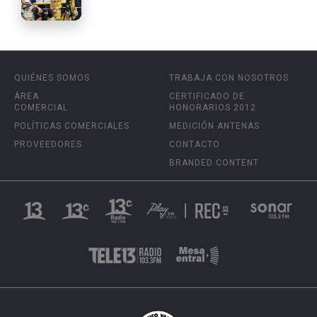
QUIÉNES SOMOS
TRABAJA CON NOSOTROS
ÁREA
CERTIFICADO DE
COMERCIAL
HONORARIOS 2012
POLÍTICAS COMERCIALES
MEDICIÓN ANTENAS
PROVEEDORES
CONTACTO
BRANDED CONTENT