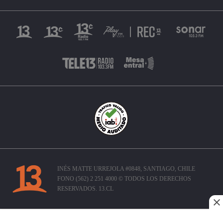
INÉS MATTE URREJOLA #0848, SANTIAGO, CHILE
FONO (562) 2 251 4000 © TODOS LOS DERECHOS
RESERVADOS. 13.CL