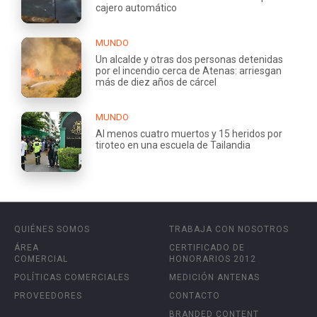
cajero automático
MUNDO
Un alcalde y otras dos personas detenidas
por el incendio cerca de Atenas: arriesgan
más de diez años de cárcel
MUNDO
Al menos cuatro muertos y 15 heridos por
tiroteo en una escuela de Tailandia
QUIÉNES SOMOS
TRABAJA CON NOSOTROS
ÁREA
CERTIFICADO DE
COMERCIAL
HONORARIOS 2012
POLÍTICAS COMERCIALES
MEDICIÓN ANTENAS
PROVEEDORES
CONTACTO
BRANDED CONTENT