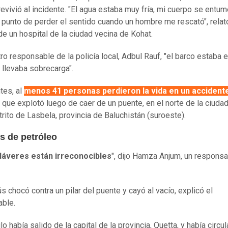
evivió al incidente. "El agua estaba muy fría, mi cuerpo se entum
 punto de perder el sentido cuando un hombre me rescató", rela
de un hospital de la ciudad vecina de Kohat.
ro responsable de la policía local, Adbul Rauf, "el barco estaba 
 llevaba sobrecarga".
tes, al
menos 41 personas perdieron la vida en un accident
que explotó luego de caer de un puente, en el norte de la ciudad
strito de Lasbela, provincia de Baluchistán (suroeste).
s de petróleo
dáveres están irreconocibles
", dijo Hamza Anjum, un responsa
s chocó contra un pilar del puente y cayó al vacío, explicó el
ble.
lo había salido de la capital de la provincia, Quetta, y había circu