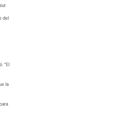
sur.
s del
r
ó. "El
ue la
para