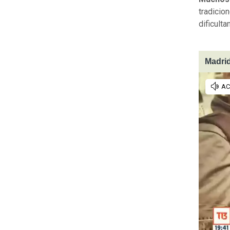
tradicio
dificult
Madrid