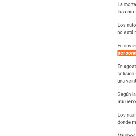
La morta
las carre
Los auto
no está 
En novie
person
En agost
colisión
una vein
Según la
murier
Los nauf
donde mu
Muchos 