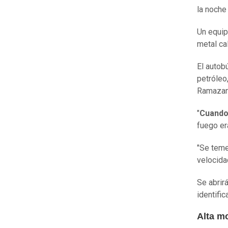
la noche 
Un equip
metal ca
El autob
petróleo
Ramazan
"
Cuando 
fuego era
"Se teme
velocida
Se abrir
identifi
Alta mo