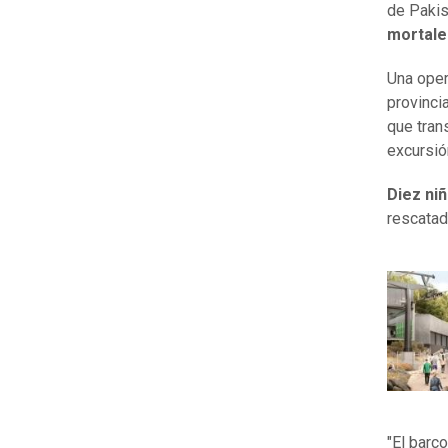
de Pakis
mortales
Una oper
provinci
que tran
excursión
Diez ni
rescatad
"El barc