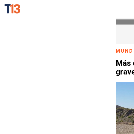
MUND
Más 
grav