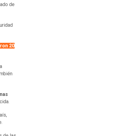
tado de
guridad
ron 20
na
ambién
onas
cida.
aís,
e.
s de las