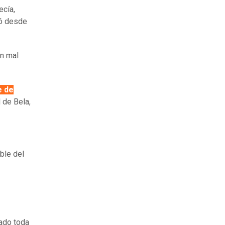
ecía,
tó desde
en mal
e de
 de Bela,
ble del
lado toda