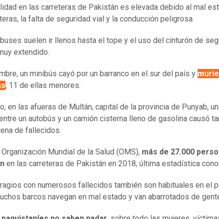
lidad en las carreteras de Pakistán es elevada debido al mal es
teras, la falta de seguridad vial y la conducción peligrosa.
buses suelen ir llenos hasta el tope y el uso del cinturón de se
muy extendido.
mbre, un minibús cayó por un barranco en el sur del país y
murie
as
, 11 de ellas menores.
o, en las afueras de Multán, capital de la provincia de Punyab, u
 entre un autobús y un camión cisterna lleno de gasolina causó t
tena de fallecidos.
 Organización Mundial de la Salud (OMS),
más de 27.000 pers
on
en las carreteras de Pakistán en 2018, última estadística cono
ragios con numerosos fallecidos también son habituales en el p
chos barcos navegan en mal estado y van abarrotados de gent
paquistaníes no saben nadar
, sobre todo las mujeres, víctima