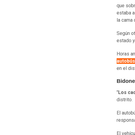
que sobr
estaba a
la cama 
Según ot
estado y
Horas an
autobús
en el di
Bidone
"
Los ca
distrito.
El autobú
responsa
El vehícu