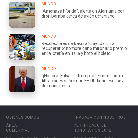
MUNDO
"Amenaza híbrida": alerta en Alemania por
dron bomba cerca de avión ucraniano
MUNDO
Recolectores de basura lo ayudaron a
recuperarlo: hombre ganó millonario premio
en la lotería en Italia y botó el boleto
MUNDO
"¡Noticias Falsas!": Trump arremete contra
filtraciones sobre que EE.UU tiene escasez
de municiones
QUIÉNES SOMOS
TRABAJA CON NOSOTROS
ÁREA
CERTIFICADO DE
COMERCIAL
HONORARIOS 2012