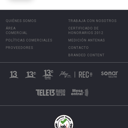
QUIÉNES SOMOS
TRABAJA CON NOSOTROS
ÁREA
CERTIFICADO DE
COMERCIAL
HONORARIOS 2012
POLÍTICAS COMERCIALES
MEDICIÓN ANTENAS
PROVEEDORES
CONTACTO
BRANDED CONTENT