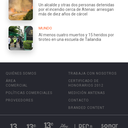
Un alcalde y otras dos personas detenidas
por el incendio cerca de Atenas: arriesgan
más de diez años de cárcel
MUNDO
Al menos cuatro muertos y 15 heridos por
tiroteo en una escuela de Tailandia
QUIÉNES SOMOS
TRABAJA CON NOSOTROS
ÁREA
CERTIFICADO DE
COMERCIAL
HONORARIOS 2012
POLÍTICAS COMERCIALES
MEDICIÓN ANTENAS
PROVEEDORES
CONTACTO
BRANDED CONTENT