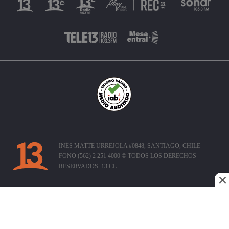
INÉS MATTE URREJOLA #0848, SANTIAGO, CHILE
FONO (562) 2 251 4000 © TODOS LOS DERECHOS
RESERVADOS. 13.CL