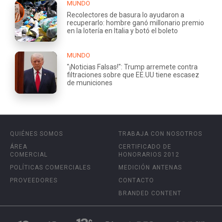
MUNDO
Recolectores de basura lo ayudaron a
recuperarlo: hombre ganó millonario premio
en la lotería en Italia y botó el boleto
MUNDO
"¡Noticias Falsas!": Trump arremete contra
filtraciones sobre que EE.UU tiene escasez
de municiones
QUIÉNES SOMOS
TRABAJA CON NOSOTROS
ÁREA
CERTIFICADO DE
COMERCIAL
HONORARIOS 2012
POLÍTICAS COMERCIALES
MEDICIÓN ANTENAS
PROVEEDORES
CONTACTO
BRANDED CONTENT