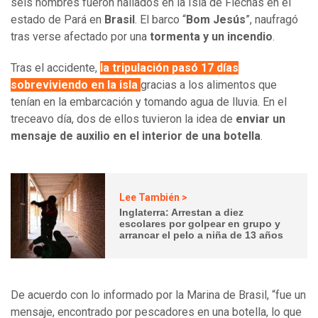
seis hombres fueron hallados en la Isla de Flechas en el
estado de Pará en
Brasil
. El barco “
Bom Jesús
”, naufragó
tras verse afectado por una
tormenta y un incendio
.
Tras el accidente,
la tripulación pasó 17 días
sobreviviendo en la isla
gracias a los alimentos que
tenían en la embarcación y tomando agua de lluvia. En el
treceavo día, dos de ellos tuvieron la idea de
enviar un
mensaje de auxilio en el interior de una botella
.
Lee También >
Inglaterra: Arrestan a diez
escolares por golpear en grupo y
arrancar el pelo a niña de 13 años
De acuerdo con lo informado por la Marina de Brasil, “fue un
mensaje, encontrado por pescadores en una botella, lo que