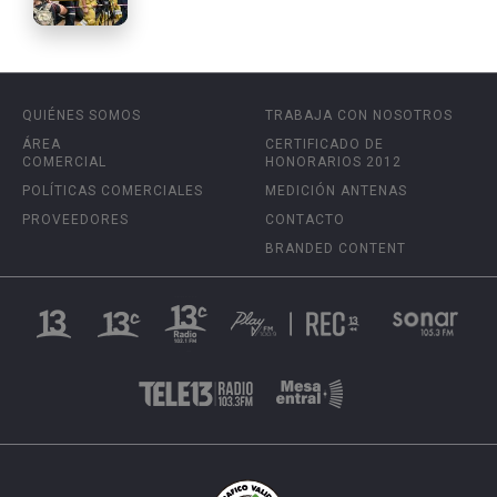
QUIÉNES SOMOS
TRABAJA CON NOSOTROS
ÁREA
CERTIFICADO DE
COMERCIAL
HONORARIOS 2012
POLÍTICAS COMERCIALES
MEDICIÓN ANTENAS
PROVEEDORES
CONTACTO
BRANDED CONTENT