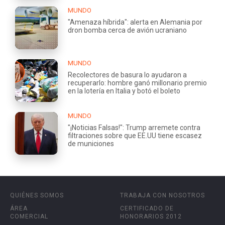
MUNDO
"Amenaza híbrida": alerta en Alemania por
dron bomba cerca de avión ucraniano
MUNDO
Recolectores de basura lo ayudaron a
recuperarlo: hombre ganó millonario premio
en la lotería en Italia y botó el boleto
MUNDO
"¡Noticias Falsas!": Trump arremete contra
filtraciones sobre que EE.UU tiene escasez
de municiones
QUIÉNES SOMOS
TRABAJA CON NOSOTROS
ÁREA
CERTIFICADO DE
COMERCIAL
HONORARIOS 2012