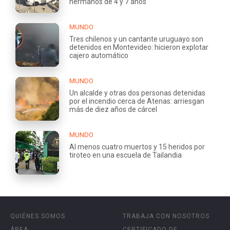
hermanos de 4 y 7 años
MUNDO
Tres chilenos y un cantante uruguayo son
detenidos en Montevideo: hicieron explotar
cajero automático
MUNDO
Un alcalde y otras dos personas detenidas
por el incendio cerca de Atenas: arriesgan
más de diez años de cárcel
MUNDO
Al menos cuatro muertos y 15 heridos por
tiroteo en una escuela de Tailandia
QUIÉNES SOMOS
TRABAJA CON NOSOTROS
ÁREA
CERTIFICADO DE