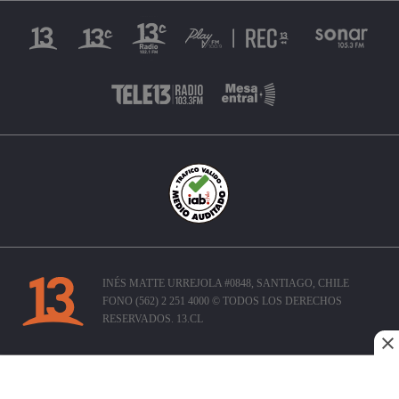
INÉS MATTE URREJOLA #0848, SANTIAGO, CHILE
FONO (562) 2 251 4000 © TODOS LOS DERECHOS
RESERVADOS. 13.CL