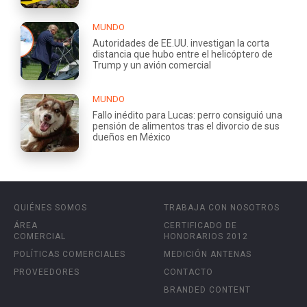
MUNDO
Autoridades de EE.UU. investigan la corta
distancia que hubo entre el helicóptero de
Trump y un avión comercial
MUNDO
Fallo inédito para Lucas: perro consiguió una
pensión de alimentos tras el divorcio de sus
dueños en México
QUIÉNES SOMOS
TRABAJA CON NOSOTROS
ÁREA
CERTIFICADO DE
COMERCIAL
HONORARIOS 2012
POLÍTICAS COMERCIALES
MEDICIÓN ANTENAS
PROVEEDORES
CONTACTO
BRANDED CONTENT