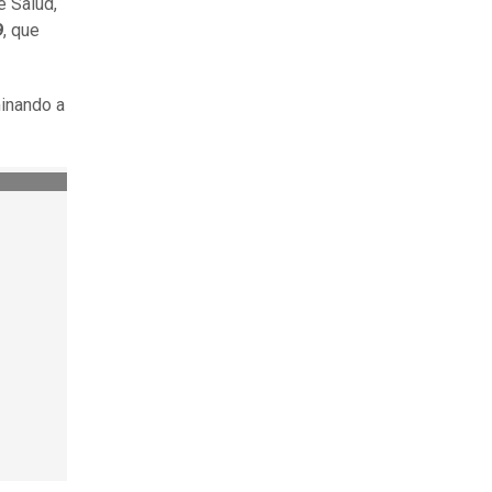
e Salud,
9
, que
minando a