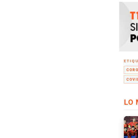
ETIQ
CORO
COVI
LO 