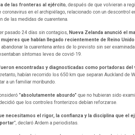
ia de las fronteras al ejército
, después de que volvieran a reg
 coronavirus en el archipiélago, relacionado con un descontrol e
ón de las medidas de cuarentena.
er pasado 24 días sin contagios,
Nueva Zelanda anunció el m
 mujeres que habían llegado recientemente de Reino Unido
 abandonar la cuarentena antes de lo previsto sin ser examinad
esentaban síntomas leves de covid-19.
ueron encontradas y diagnosticadas como portadoras del 
tretanto, habían recorrido los 650 km que separan Auckland de W
tar a un familiar moribundo.
consideró
"absolutamente absurdo"
que no hubieran sido exam
 decidió que los controles fronterizos debían reforzarse.
e necesitamos el rigor, la confianza y la disciplina que el e
portar
", declaró Ardern a periodistas.