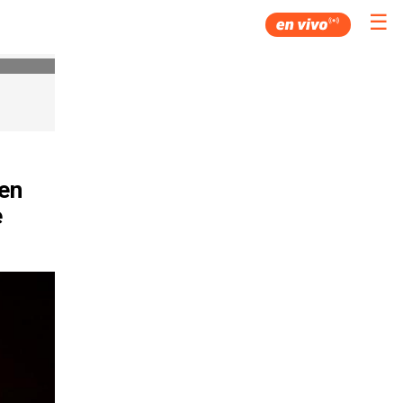
☰
 en
e