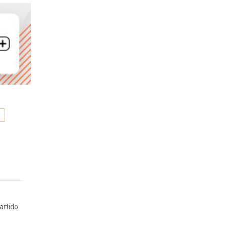
N
artido