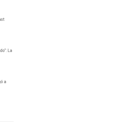
ast
do": La
gó a