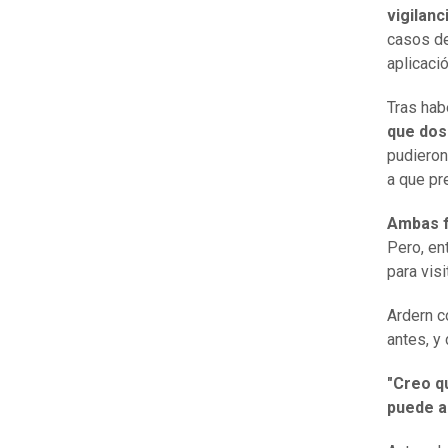
vigilanc
casos de
aplicaci
Tras hab
que dos
pudieron
a que pr
Ambas f
Pero, en
para visi
Ardern 
antes, y
"Creo qu
puede a