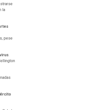
istrarse
n la
artes
as, pese
virus
.
ellington
inadas
jército