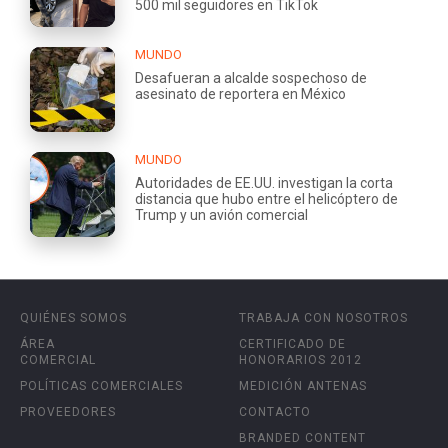
500 mil seguidores en TikTok
MUNDO
Desafueran a alcalde sospechoso de
asesinato de reportera en México
MUNDO
Autoridades de EE.UU. investigan la corta
distancia que hubo entre el helicóptero de
Trump y un avión comercial
QUIÉNES SOMOS
TRABAJA CON NOSOTROS
ÁREA
CERTIFICADO DE
COMERCIAL
HONORARIOS 2012
POLÍTICAS COMERCIALES
MEDICIÓN ANTENAS
PROVEEDORES
CONTACTO
BRANDED CONTENT