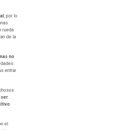
al
, por lo
anas
n rueda
an de la
nas no
edades
s entrar
echosos
 ser
itivo
n el