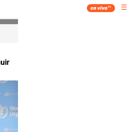
☰
uir