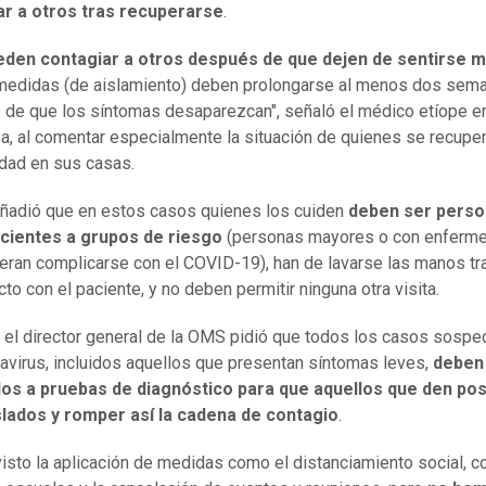
ar a otros tras recuperarse
.
eden contagiar a otros después de que dejen de sentirse m
medidas (de aislamiento) deben prolongarse al menos dos sem
de que los síntomas desaparezcan", señaló el médico etíope e
a, al comentar especialmente la situación de quienes se recuper
dad en sus casas.
ñadió que en estos casos quienes los cuiden
deben ser perso
cientes a grupos de riesgo
(personas mayores o con enferm
eran complicarse con el COVID-19), han de lavarse las manos tra
to con el paciente, y no deben permitir ninguna otra visita.
el director general de la OMS pidió que todos los casos sosp
avirus, incluidos aquellos que presentan síntomas leves,
deben
os a pruebas de diagnóstico para que aquellos que den pos
slados y romper así la cadena de contagio
.
sto la aplicación de medidas como el distanciamiento social, co