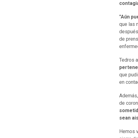
contagi
"Aún pu
que las 
después 
de prens
enferme
Tedros a
pertene
que pudi
en contac
Además, 
de coron
sometid
sean ai
Hemos vi