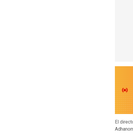
El direc
Adhanom