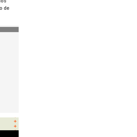
mos
eo de