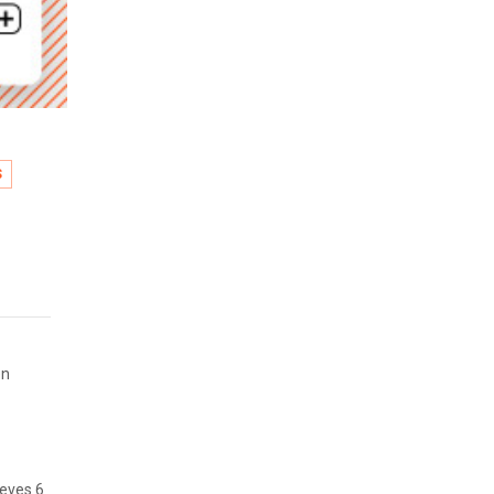
S
en
ueves 6