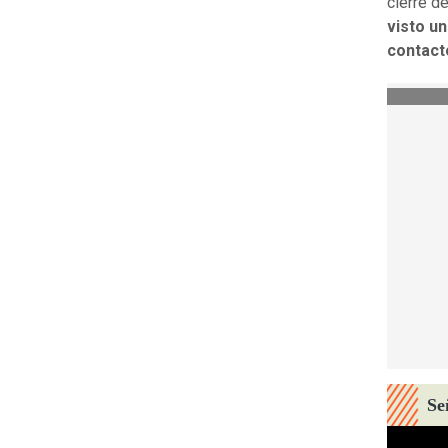
cierre d
visto un
contact
Se