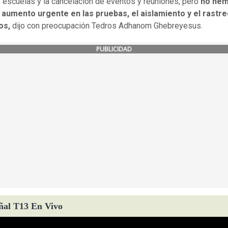
e escuelas y la cancelación de eventos y reuniones, pero
no he
 aumento urgente en las pruebas, el aislamiento y el rastr
os,
dijo con preocupación Tedros Adhanom Ghebreyesus.
PUBLICIDAD
ñal T13 En Vivo