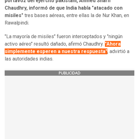
portavoz del ejército pakistaní, Ahmed Sharif
Chaudhry, informó de que India había "atacado con
misiles"
tres bases aéreas, entre ellas la de Nur Khan, en
Rawalpindi.
"La mayoría de misiles" fueron interceptados y "ningún
activo aéreo" resultó dañado, afirmó Chaudhry.
"Ahora
simplemente esperen a nuestra respuesta"
, advirtió a
las autoridades indias.
PUBLICIDAD