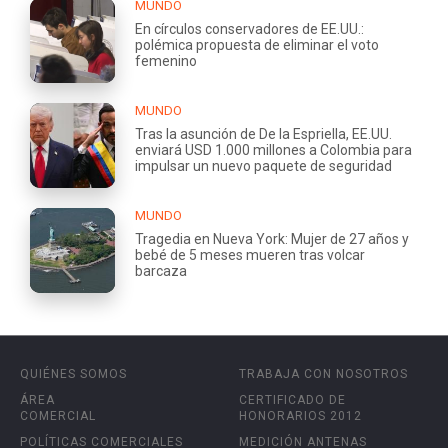
MUNDO
En círculos conservadores de EE.UU.:
polémica propuesta de eliminar el voto
femenino
MUNDO
Tras la asunción de De la Espriella, EE.UU.
enviará USD 1.000 millones a Colombia para
impulsar un nuevo paquete de seguridad
MUNDO
Tragedia en Nueva York: Mujer de 27 años y
bebé de 5 meses mueren tras volcar
barcaza
QUIÉNES SOMOS
TRABAJA CON NOSOTROS
ÁREA
CERTIFICADO DE
COMERCIAL
HONORARIOS 2012
POLÍTICAS COMERCIALES
MEDICIÓN ANTENAS