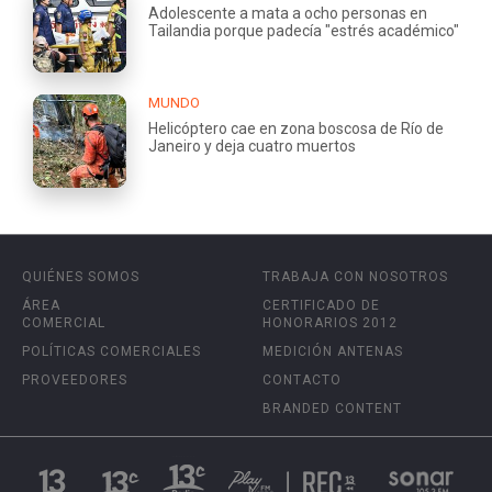
Adolescente a mata a ocho personas en
Tailandia porque padecía "estrés académico"
MUNDO
Helicóptero cae en zona boscosa de Río de
Janeiro y deja cuatro muertos
QUIÉNES SOMOS
TRABAJA CON NOSOTROS
ÁREA
CERTIFICADO DE
COMERCIAL
HONORARIOS 2012
POLÍTICAS COMERCIALES
MEDICIÓN ANTENAS
PROVEEDORES
CONTACTO
BRANDED CONTENT