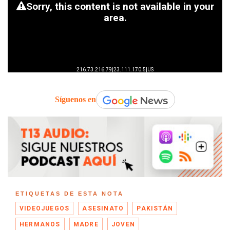
Síguenos en
ETIQUETAS DE ESTA NOTA
VIDEOJUEGOS
ASESINATO
PAKISTÁN
HERMANOS
MADRE
JOVEN