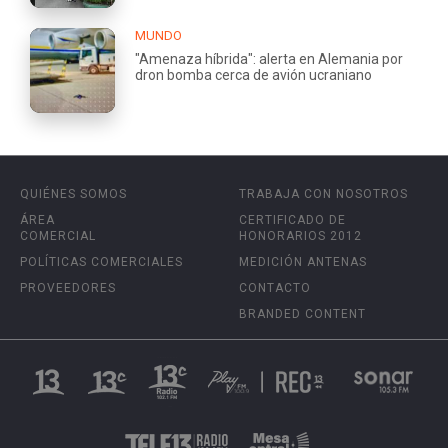
MUNDO
"Amenaza híbrida": alerta en Alemania por
dron bomba cerca de avión ucraniano
QUIÉNES SOMOS
TRABAJA CON NOSOTROS
ÁREA
CERTIFICADO DE
COMERCIAL
HONORARIOS 2012
POLÍTICAS COMERCIALES
MEDICIÓN ANTENAS
PROVEEDORES
CONTACTO
BRANDED CONTENT