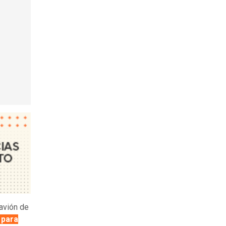
avión de
 para