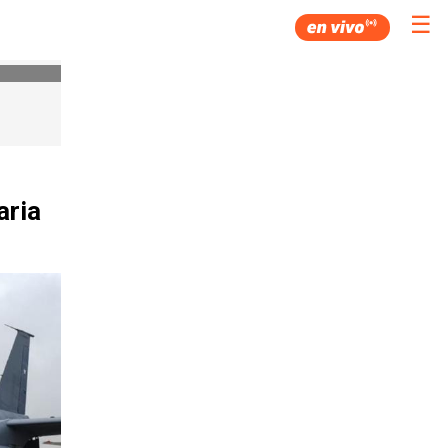
☰
aria