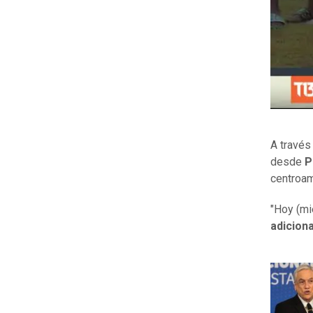
A travé
desde
P
centroa
"Hoy (mi
adicion