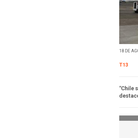
18 DE AG
T13
"Chile 
destacó