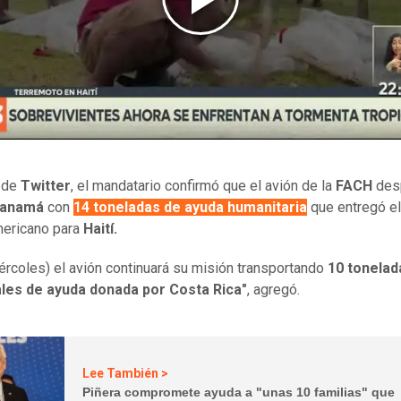
s de
Twitter
, el mandatario confirmó que el avión de la
FACH
des
anamá
con
14 toneladas de ayuda humanitaria
que entregó el
mericano para
Haití.
ércoles) el avión continuará su misión transportando
10 tonelad
ales de ayuda donada por Costa Rica"
, agregó.
Lee También >
Piñera compromete ayuda a "unas 10 familias" que