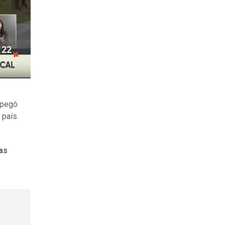
pegó
 país
as