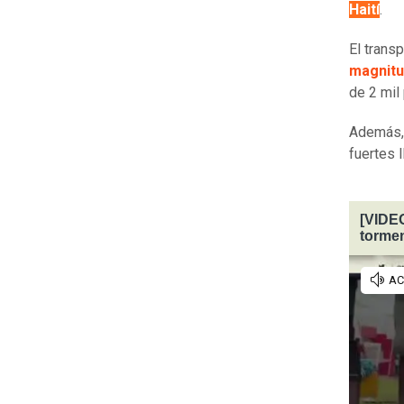
Haití
.
El trans
magnitu
de 2 mil
Además,
fuertes l
[VIDEO
tormen