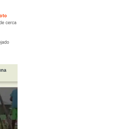
oto
 de cerca
ejado
una