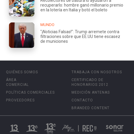
Recolectores de basura lo ayudaron a
recuperarlo: hombre ganó millonario premio
en la lotería en Italia y botó el boleto
MUNDO
"¡Noticias Falsas!": Trump arremete contra
filtraciones sobre que EE.UU tiene escasez
de municiones
QUIÉNES SOMOS
TRABAJA CON NOSOTROS
ÁREA
CERTIFICADO DE
COMERCIAL
HONORARIOS 2012
POLÍTICAS COMERCIALES
MEDICIÓN ANTENAS
PROVEEDORES
CONTACTO
BRANDED CONTENT