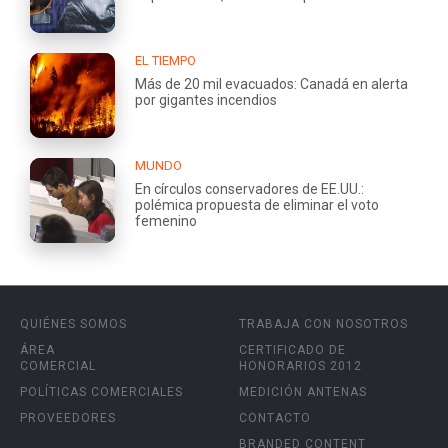
EL TIEMPO
Más de 20 mil evacuados: Canadá en alerta
por gigantes incendios
MUNDO
En círculos conservadores de EE.UU.:
polémica propuesta de eliminar el voto
femenino
QUIÉNES SOMOS
TRABAJA CON NOSOTROS
ÁREA
CERTIFICADO DE
COMERCIAL
HONORARIOS 2012
POLÍTICAS COMERCIALES
MEDICIÓN ANTENAS
PROVEEDORES
CONTACTO
BRANDED CONTENT