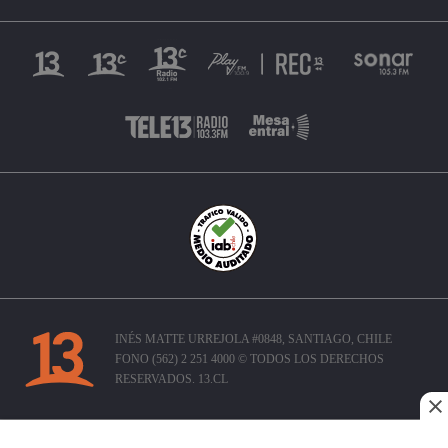
INÉS MATTE URREJOLA #0848, SANTIAGO, CHILE
FONO (562) 2 251 4000 © TODOS LOS DERECHOS
RESERVADOS. 13.CL