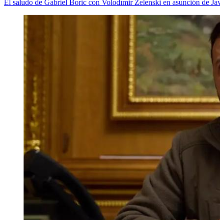
El saludo de Gabriel Boric con Volodímir Zelenski en asunción de Jav