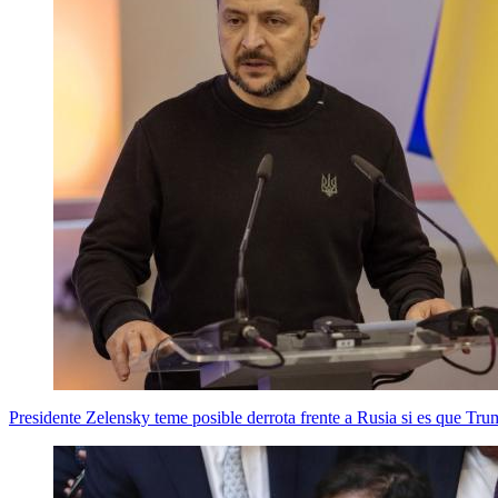
Presidente Zelensky teme posible derrota frente a Rusia si es que Tru