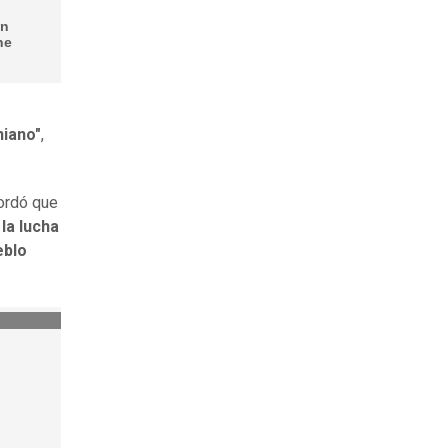
en
ne
niano"
,
cordó que
la lucha
eblo