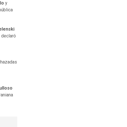
blo
y
pública
elenski
 declaró
chazadas
ulloso
raniana