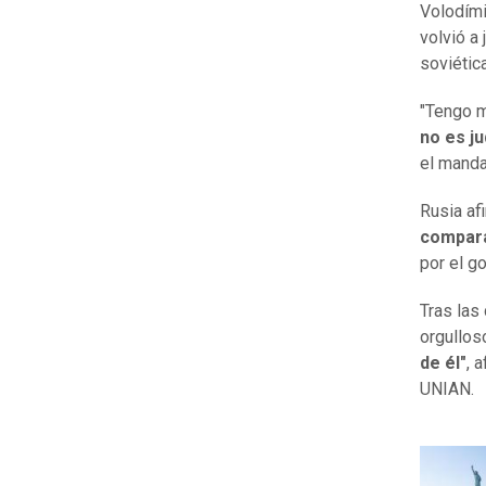
Volodími
volvió a 
soviétic
"Tengo m
no es ju
el manda
Rusia af
compara
por el g
Tras las
orgullos
de él"
, 
UNIAN.