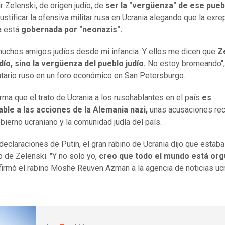
r Zelenski, de origen judío, de
ser la "vergüenza" de ese pue
justificar la ofensiva militar rusa en Ucrania alegando que la exre
a está
gobernada por "neonazis".
uchos amigos judíos desde mi infancia. Y ellos me dicen que
Z
dío, sino la vergüenza del pueblo judío.
No estoy bromeando",
tario ruso en un foro económico en San Petersburgo.
irma que el trato de Ucrania a los rusohablantes en el país
es
ble a las acciones de la Alemania nazi,
unas acusaciones re
obierno ucraniano y la comunidad judía del país.
 declaraciones de Putin, el gran rabino de Ucrania dijo que estaba
o de Zelenski. "Y no solo yo,
creo que todo el mundo está org
afirmó el rabino Moshe Reuven Azman a la agencia de noticias uc