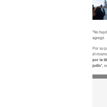
"No huy
agregó.
Por su p
él mismo
por la l
judío
", 