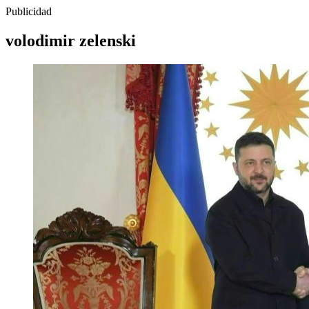
Publicidad
volodimir zelenski