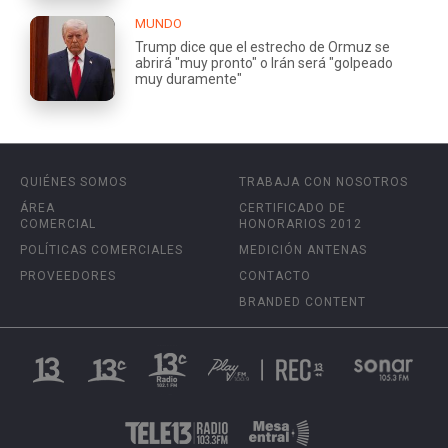
MUNDO
Trump dice que el estrecho de Ormuz se
abrirá "muy pronto" o Irán será "golpeado
muy duramente"
QUIÉNES SOMOS
TRABAJA CON NOSOTROS
ÁREA
CERTIFICADO DE
COMERCIAL
HONORARIOS 2012
POLÍTICAS COMERCIALES
MEDICIÓN ANTENAS
PROVEEDORES
CONTACTO
BRANDED CONTENT