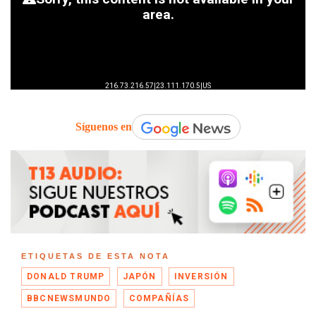
Síguenos en
ETIQUETAS DE ESTA NOTA
DONALD TRUMP
JAPÓN
INVERSIÓN
BBCNEWSMUNDO
COMPAÑÍAS