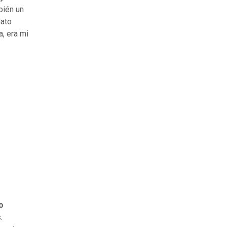
bién un
dato
a, era mi
o
.