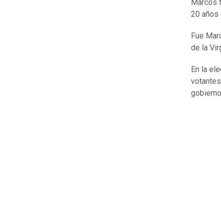
Marcos f
20 años 
Fue Marc
de la Vi
En la el
votantes
gobierno