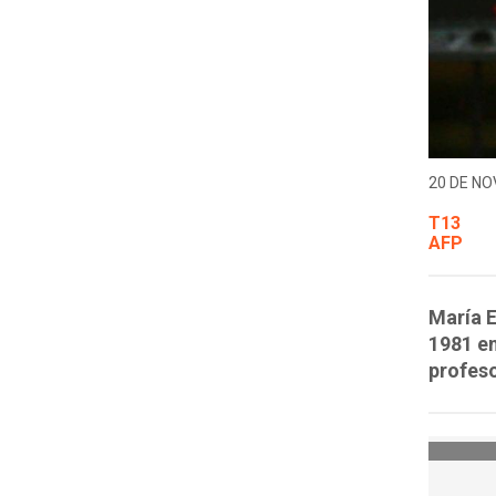
20 DE NO
T13
AFP
María 
1981 en
profeso