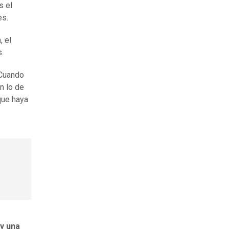
s el
es.
, el
.
“Cuando
n lo de
que haya
 y una