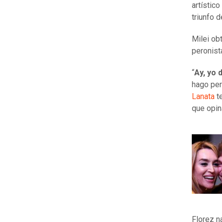
artístico
triunfo d
Milei ob
peronist
“
Ay, yo 
hago per
Lanata
te
que opina
Florez n