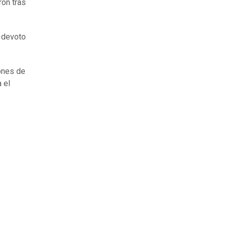
ron tras
a devoto
lones de
 el