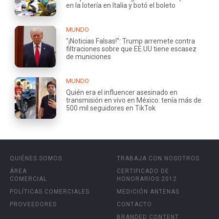
en la lotería en Italia y botó el boleto
MUNDO
"¡Noticias Falsas!": Trump arremete contra
filtraciones sobre que EE.UU tiene escasez
de municiones
MUNDO
Quién era el influencer asesinado en
transmisión en vivo en México: tenía más de
500 mil seguidores en TikTok
QUIÉNES SOMOS
TRABAJA CON NOSOTROS
ÁREA
CERTIFICADO DE
COMERCIAL
HONORARIOS 2012
POLÍTICAS COMERCIALES
MEDICIÓN ANTENAS
PROVEEDORES
CONTACTO
BRANDED CONTENT