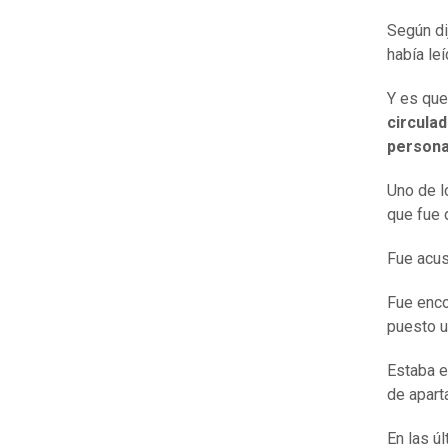
Según di
había le
Y es qu
circulad
persona
Uno de l
que fue 
Fue acu
Fue enco
puesto u
Estaba e
de apart
En las ú