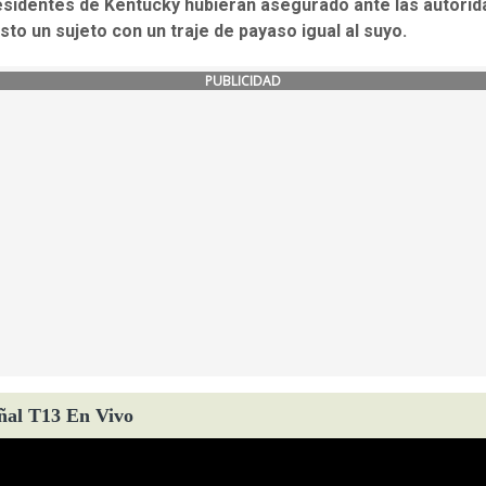
esidentes de Kentucky h
ubieran asegurado ante las autori
isto un
sujeto con
un traje de payaso igual al suyo.
PUBLICIDAD
ñal T13 En Vivo