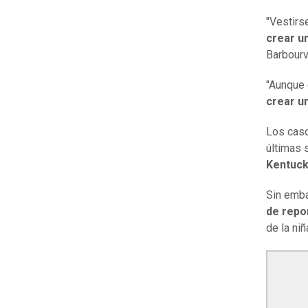
"Vestirs
crear u
Barbourv
"Aunque 
crear u
Los caso
últimas
Kentuck
Sin emba
de
repo
de la ni