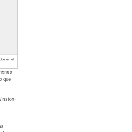
dos en el
ciones
no que
Winston-
as