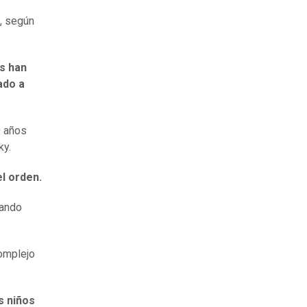
, según
s han
ado
a
0 años
ky.
el orden.
vando
omplejo
s niños