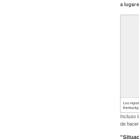
a lugar
Los repor
Kentucky
Incluso 
de hacer
"Situa