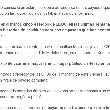
jo cuando la arrestaron, era para defenderse de los payasos que
ído en las redes sociales, estaban atacando a los niños.
e en al menos
c
inco
estados de EE.U
U
.
en las últimas semana
o historias de
individuos vestidos de payaso que han acech
s.
os casos más recientes es el de Jonathan Martin, un joven de 2
detenido en la localidad de Middlesboro, en el estado de Kentuc
sado
de usar una máscara en un lugar público y alteración d
ntrado alrededor de las 01:00 de la mañana de este viernes lle
n "traje de payaso completo".
scondido entre los árboles de una zona boscosa cercana a un c
amentos, según la policía.
ltimas semanas reportes de
payasos que tratan de atraer a lo