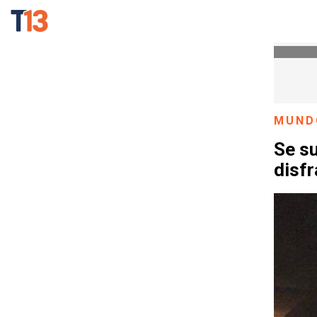
MUND
Se s
disf