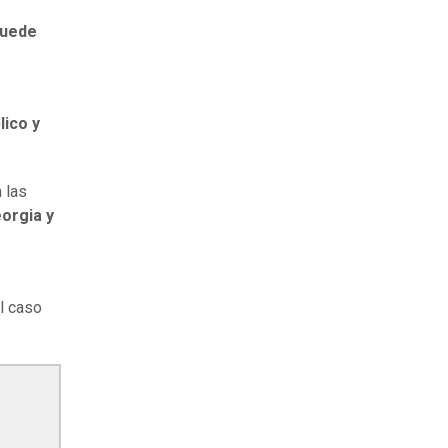
uede
lico y
 las
eorgia y
l caso