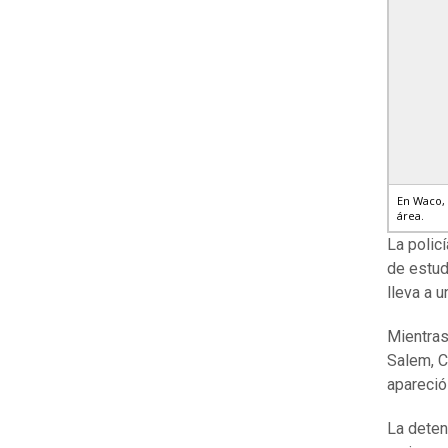
En Waco, 
área.
La polic
de estud
lleva a u
Mientras
Salem, C
apareció
La deten