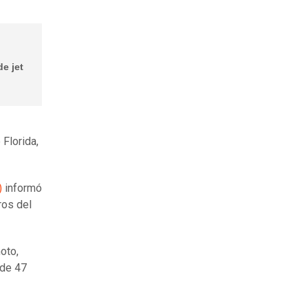
e jet
Florida,
)
informó
ros del
oto,
 de 47