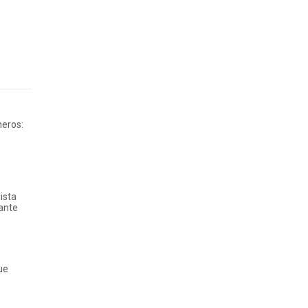
neros:
ista
iante
ue