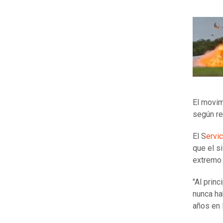
El movim
según re
El S
ervi
que el s
extremo 
"Al prin
nunca ha
años en 