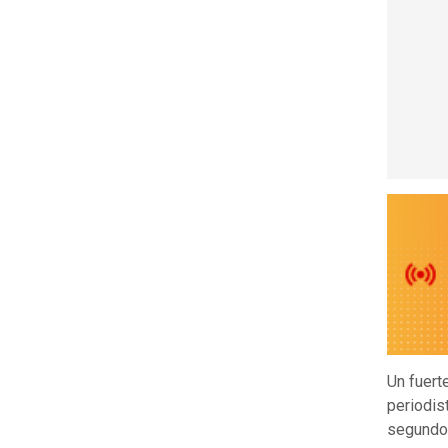
Un fuert
periodis
segundos