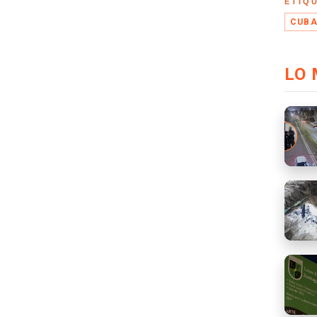
ETIQ
CUB
LO 