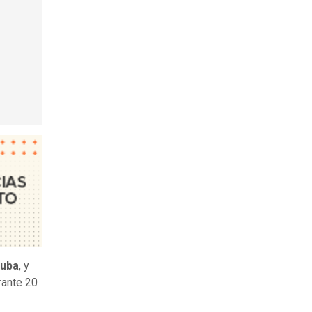
Cuba
, y
rante 20