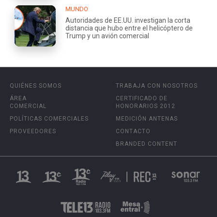
MUNDO
Autoridades de EE.UU. investigan la corta
distancia que hubo entre el helicóptero de
Trump y un avión comercial
QUIÉNES SOMOS
TRABAJA CON NOSOTROS
ÁREA
CERTIFICADO DE
COMERCIAL
HONORARIOS 2012
POLÍTICAS COMERCIALES
MEDICIÓN ANTENAS
PROVEEDORES
CONTACTO
BRANDED CONTENT