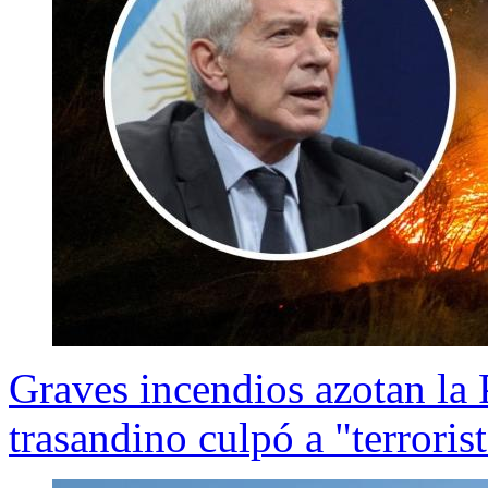
Graves incendios azotan la 
trasandino culpó a "terrori