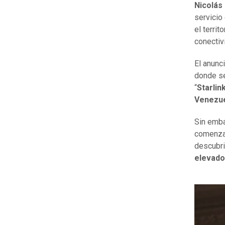
Nicolás
servicio 
el terri
conectivi
El anunci
donde se
“
Starlin
Venezue
Sin emba
comenzar
descubri
elevado 