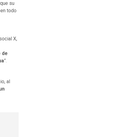
 que su
 en todo
social X,
e de
ua
”.
o, al
un