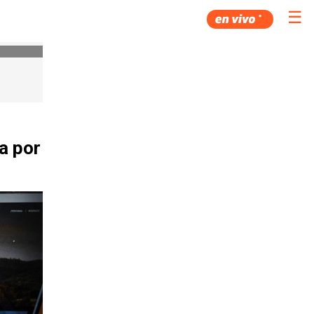
☰
la por