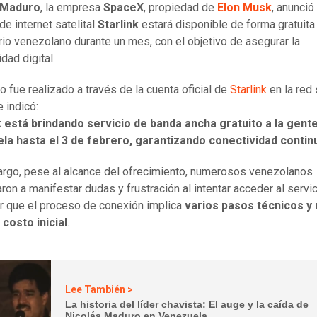
 Maduro
, la empresa
SpaceX
, propiedad de
Elon Musk
, anunció
de internet satelital
Starlink
estará disponible de forma gratuita
torio venezolano durante un mes, con el objetivo de asegurar la
dad digital.
o fue realizado a través de la cuenta oficial de
Starlink
en la red 
 indicó:
k está brindando servicio de banda ancha gratuito a la gent
la hasta el 3 de febrero, garantizando conectividad contin
rgo, pese al alcance del ofrecimiento, numerosos venezolanos
on a manifestar dudas y frustración al intentar acceder al servici
r que el proceso de conexión implica
varios pasos técnicos y 
costo inicial
.
Lee También >
La historia del líder chavista: El auge y la caída de
Nicolás Maduro en Venezuela