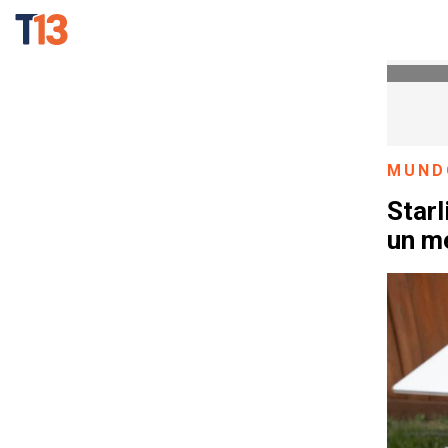
MUND
Starl
un me