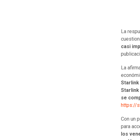
La respu
cuestiona
casi im
publicaci
La afirm
económic
Starlin
Starlink
se comp
https://s
Con un p
para acce
los ven