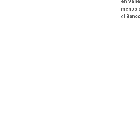
en Vene
menos d
el
Banco