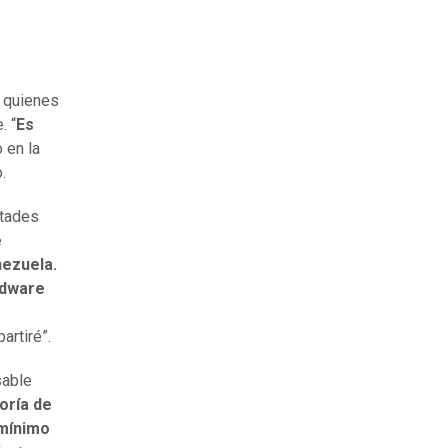
 quienes
. “
Es
 en la
.
ltades
e
nezuela.
ardware
artiré”.
sable
oría de
 mínimo