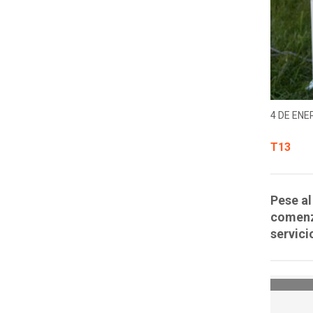
4 DE ENER
T13
Pese a
comenza
servici