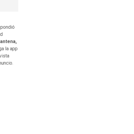
espondió
ed
(antena,
a la app
vista
nuncio.