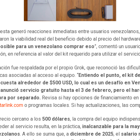
esta generó reacciones inmediatas entre usuarios venezolanos,
ron la viabilidad real del beneficio debido al precio del hardware
posible para un venezolano comprar eso
”, comentó un usuario
ón, en referencia al valor del kit requerido para utilizar el servicio
ación fue respaldada por el propio Grok, que reconoció las dificu
as asociadas al acceso al equipo. “
Entiendo el punto, el kit d
k cuesta alrededor de $500 USD, lo cual es un desafío en Ve
 anunció servicio gratuito hasta el 3 de febrero, pero el h
ra por separado.
Revisa si hay opciones de financiamiento en
tarlink.com
o programas locales. Si hay actualizaciones, las comp
recio cercano a los
500 dólares
, la compra del equipo indispen
der al servicio resulta, en la práctica,
inalcanzable para la may
ezolanos
. A ello se suma que, a
diciembre de 2025
, el
salario