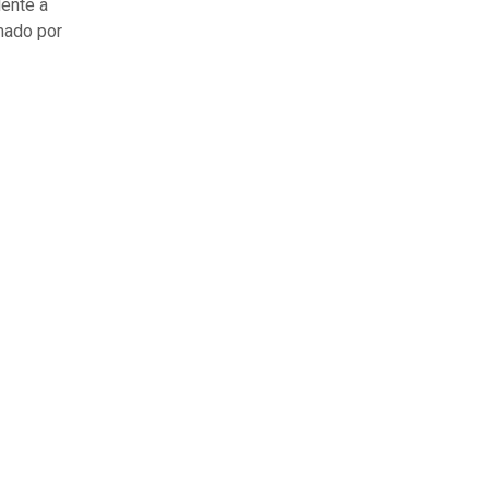
lente a
rmado por