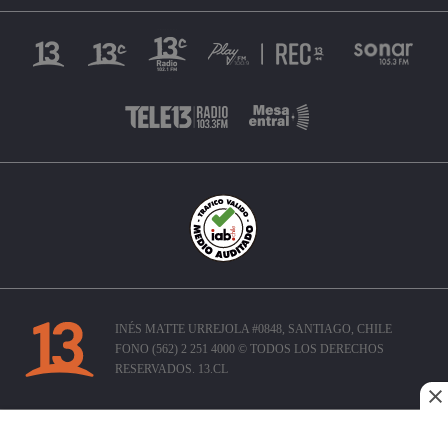
INÉS MATTE URREJOLA #0848, SANTIAGO, CHILE
FONO (562) 2 251 4000 © TODOS LOS DERECHOS
RESERVADOS. 13.CL