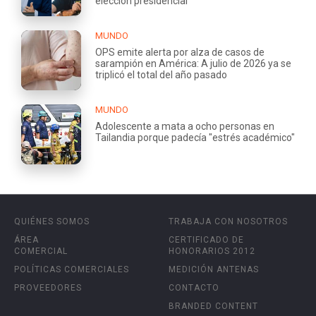
elección presidencial
MUNDO
OPS emite alerta por alza de casos de
sarampión en América: A julio de 2026 ya se
triplicó el total del año pasado
MUNDO
Adolescente a mata a ocho personas en
Tailandia porque padecía "estrés académico"
QUIÉNES SOMOS
TRABAJA CON NOSOTROS
ÁREA
CERTIFICADO DE
COMERCIAL
HONORARIOS 2012
POLÍTICAS COMERCIALES
MEDICIÓN ANTENAS
PROVEEDORES
CONTACTO
BRANDED CONTENT